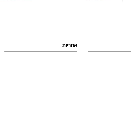
לדלג
להתחלה
של
גלריית
תמונות
אחריות