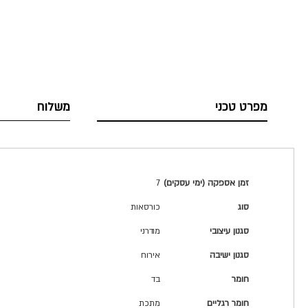
מפרט טכני
משלוח
מפרט
זמן אספקה (ימי עסקים)
7
טכני
סוג
כורסאות
סגנון עיצובי
מודרני
סגנון ישיבה
אירוח
חומר
בד
חומר רגליים
מתכת