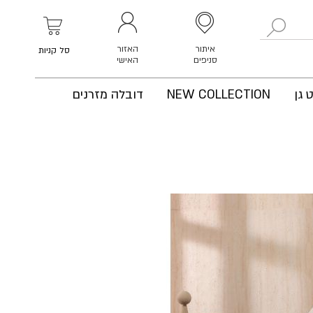
לחפש
איתור
האזור
סל קניות
סניפים
האישי
 גן
NEW COLLECTION
דובלה מזרנים