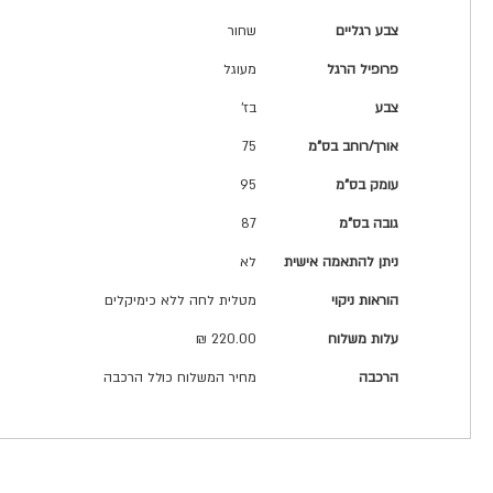
צבע רגליים
שחור
פרופיל הרגל
מעוגל
צבע
בז'
אורך/רוחב בס"מ
75
עומק בס"מ
95
גובה בס"מ
87
ניתן להתאמה אישית
לא
הוראות ניקוי
מטלית לחה ללא כימיקלים
עלות משלוח
220.00 ₪
הרכבה
מחיר המשלוח כולל הרכבה