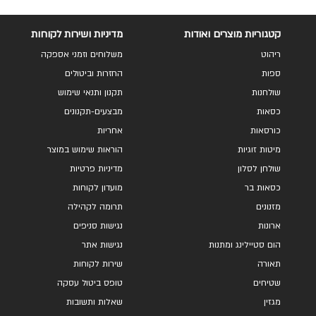
קטגוריות מוצרים ואודות
מדיניות ושירות לקוחות
ריהוט
משלוחים וזמני אספקה
ספות
החזרות וביטולים
שולחנות
תקנון ותנאי שימוש
כסאות
מבצעים-תקנונים
כורסאות
אחריות
מיטות זוגיות
הוראות שימוש במוצר
שולחן לסלון
מדיניות פרטיות
כסאות בר
מועדון לקוחות
מזנונים
תרומה לקהילה
ארונות
נגישות סניפים
הום סטיילינג ומתנות
נגישות אתר
תאורה
שירות לקוחות
שטיחים
טופס ביטול עסקה
מגזין
שאלות ותשובות