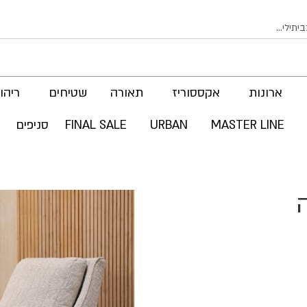
ארונות
אקססוריז
תאורה
שטיחים
ריהוט
MASTER LINE
URBAN
FINAL SALE
סניפים
ה
לדלג
לסוף
של
גלריית
תמונות