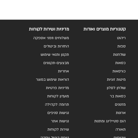
קטגוריות מוצרים ואודות
מדיניות ושירות לקוחות
ריהוט
משלוחים וזמני אספקה
ספות
החזרות וביטולים
שולחנות
תקנון ותנאי שימוש
כסאות
מבצעים-תקנונים
כורסאות
אחריות
מיטות זוגיות
הוראות שימוש במוצר
שולחן לסלון
מדיניות פרטיות
כסאות בר
מועדון לקוחות
מזנונים
תרומה לקהילה
ארונות
נגישות סניפים
הום סטיילינג ומתנות
נגישות אתר
תאורה
שירות לקוחות
שטיחים
טופס ביטול עסקה