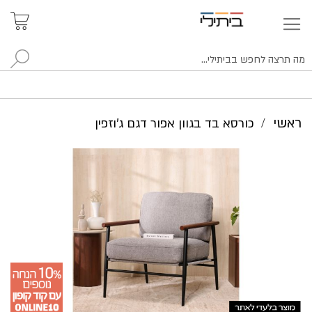
איתור
האזור
האישי
סניפים
לח
ראשי
כורסא בד בגוון אפור דגם ג'וזפין
לדלג
לסוף
של
גלריית
תמונות