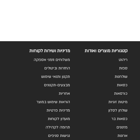
להשוואה
קטגוריות מוצרים ואודות
מדיניות ושירות לקוחות
ריהוט
משלוחים וזמני אספקה
ספות
החזרות וביטולים
שולחנות
תקנון ותנאי שימוש
כסאות
מבצעים-תקנונים
כורסאות
אחריות
מיטות זוגיות
הוראות שימוש במוצר
שולחן לסלון
מדיניות פרטיות
כסאות בר
מועדון לקוחות
מזנונים
תרומה לקהילה
ארונות
נגישות סניפים