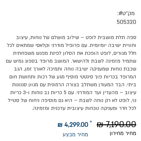
מק״ט
505320
ספה תלת מושבית לופט – שילוב מושלם של נוחות, עיצוב
וחוויית ישיבה יומיומית. עם פרופיל מודרני וקלאסי שמתאים לכל
חלל מגורים, לופט הופכת את הסלון לפינת מפגש משפחתית
שתמיד מזמינה לשבת ולהישאר. המושב מרופד בספוג גמיש עם
שכבת נוחות שמעניקה ישיבה נוחה ותמיכה לאורך זמן, הגב
המרופד בכריות פוך סינטטי מוסיף מגע של רכות ותחושת חום
ביתי. הבד המעודן משתלב בצורה הרמונית עם מגוון סגנונות
עיצוב – מהעדין ועד המודרני. עם 5 כריות גב נוחות ו-3 כריות
נוי, לופט לא רק נוחה לשבת – היא גם מוסיפה ניחוח של סטייל
לכל חדר ומעניקה נוכחות עיצובית עדכנית ומזמינה.
7,190.00 ₪
4,299.00 ₪
מחיר מחירון
מחיר מבצע