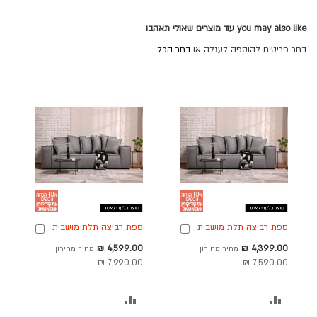
you may also like עוד מוצרים שאולי תאהבו
בחר פריטים להוספה לעגלה או
בחר הכל
ספת רביצה תלת מושבית
ספת רביצה תלת מושבית
הוספה
הוספה
240 ס"מ בד בגוון אפור
260 ס"מ בד בגוון אפור
לסל
לסל
מחיר
מחיר
4,599.00 ₪
4,399.00 ₪
מחיר מחירון
מחיר מחירון
דגם לופט
דגם לופט
מבצע
מבצע
7,990.00 ₪
7,590.00 ₪
הוסף
הוסף