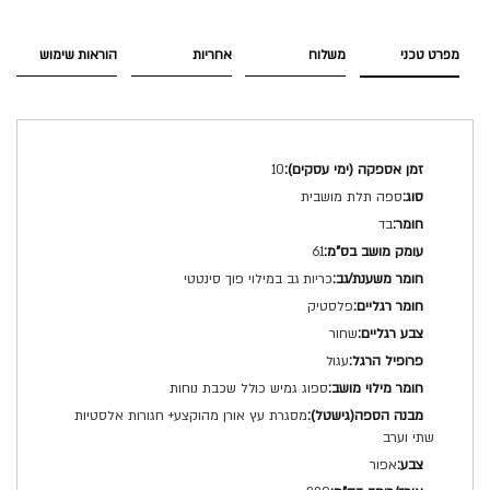
מפרט טכני
משלוח
אחריות
הוראות שימוש
מפרט
10
טכני
ספה תלת מושבית
בד
61
כריות גב במילוי פוך סינטטי
פלסטיק
שחור
עגול
ספוג גמיש כולל שכבת נוחות
מסגרת עץ אורן מהוקצע+ חגורות אלסטיות
שתי וערב
אפור