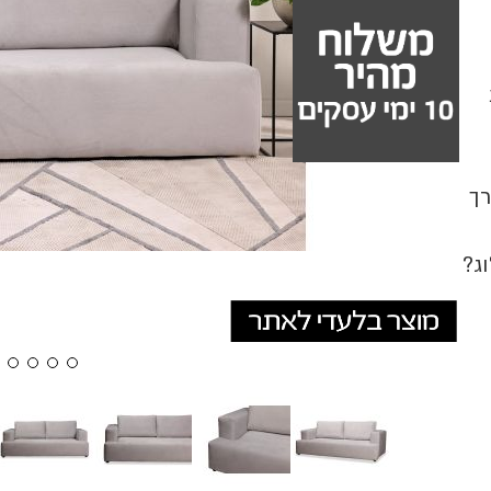
רך
ג?