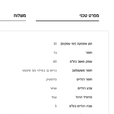
מפרט טכני
משלוח
מפרט
זמן אספקה (ימי עסקים)
10
טכני
חומר
בד
עומק מושב בס"מ
60
חומר משענת/גב
כריות גב במילוי פוך סינטטי
חומר רגליים
פלסטיק
צבע רגליים
שחור
פרופיל הרגל
עגול
גובה רגליים בס"מ
3