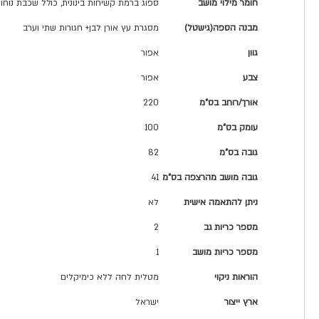
חומר מילוי מושב
ספוג ברמת קשיחות בינונית, כולל שכבת נוחו
מבנה הספה(גישטל)
מסגרת עץ אורן לבן+ חגורות שתי וערב
גוון
אפור
צבע
אפור
אורך/רוחב בס"מ
220
עומק בס"מ
100
גובה בס"מ
82
גובה מושב מהרצפה בס"מ
41
ניתן להתאמה אישית
לא
מספר כריות גב
2
מספר כריות מושב
1
הוראות ניקוי
מטלית לחה ללא כימיקלים
ארץ ייצור
ישראל