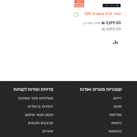
ספה תלת מושבית 220
הוספה
ס"מ בד בגוון אפור כהה
לסל
מחיר
3,199.00 ₪
מחיר מחירון
דגם אלטון
מבצע
6,190.00 ₪
הוסף
להשוואה
קטגוריות מוצרים ואודות
מדיניות ושירות לקוחות
ריהוט
משלוחים וזמני אספקה
ספות
החזרות וביטולים
שולחנות
תקנון ותנאי שימוש
כסאות
מבצעים-תקנונים
כורסאות
אחריות