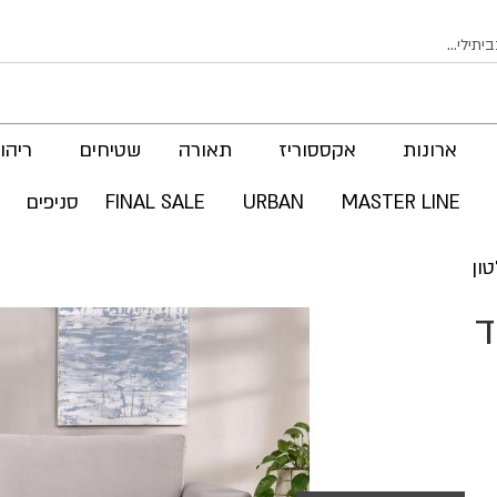
ארונות
אקססוריז
תאורה
שטיחים
ריהוט
MASTER LINE
URBAN
FINAL SALE
סניפים
מ בד
לדלג
לסוף
של
גלריית
תמונות