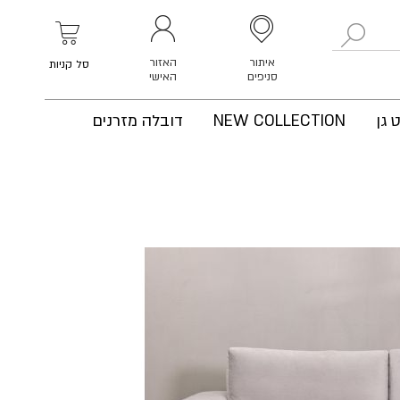
לחפש
איתור
האזור
סל קניות
סניפים
האישי
 גן
NEW COLLECTION
דובלה מזרנים