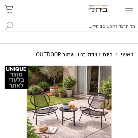
איתור
האזור
האישי
סניפים
לח
ראשי
פינת ישיבה בגוון שחור OUTDOOR
לדלג
לסוף
של
גלריית
תמונות