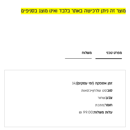
מוצר זה ניתן לרכישה באתר בלבד ואינו מוצג בסניפים
מפרט טכני
משלוח
מפרט
14
טכני
סט שולחן+כסאות
שחור
מתכת
99.00 ₪