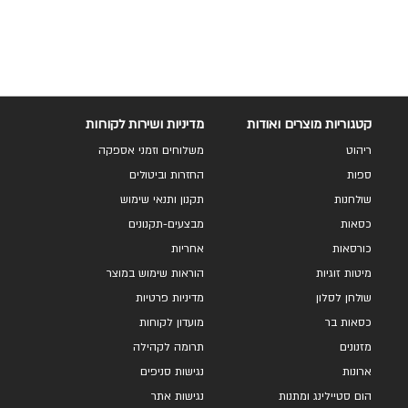
קטגוריות מוצרים ואודות
מדיניות ושירות לקוחות
ריהוט
משלוחים וזמני אספקה
ספות
החזרות וביטולים
שולחנות
תקנון ותנאי שימוש
כסאות
מבצעים-תקנונים
כורסאות
אחריות
מיטות זוגיות
הוראות שימוש במוצר
שולחן לסלון
מדיניות פרטיות
כסאות בר
מועדון לקוחות
מזנונים
תרומה לקהילה
ארונות
נגישות סניפים
הום סטיילינג ומתנות
נגישות אתר