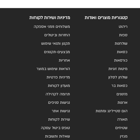
קטגוריות מוצרים ואודות
מדיניות ושירות לקוחות
ריהוט
משלוחים וזמני אספקה
ספות
החזרות וביטולים
שולחנות
תקנון ותנאי שימוש
כסאות
מבצעים-תקנונים
כורסאות
אחריות
מיטות זוגיות
הוראות שימוש במוצר
שולחן לסלון
מדיניות פרטיות
כסאות בר
מועדון לקוחות
מזנונים
תרומה לקהילה
ארונות
נגישות סניפים
הום סטיילינג ומתנות
נגישות אתר
תאורה
שירות לקוחות
שטיחים
טופס ביטול עסקה
מגזין
שאלות ותשובות