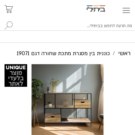
איתור
האזור
האישי
סניפים
לח
ראשי
כוננית בין מסגרת מתכת שחורה דגם 19071
לדלג
לסוף
של
גלריית
תמונות