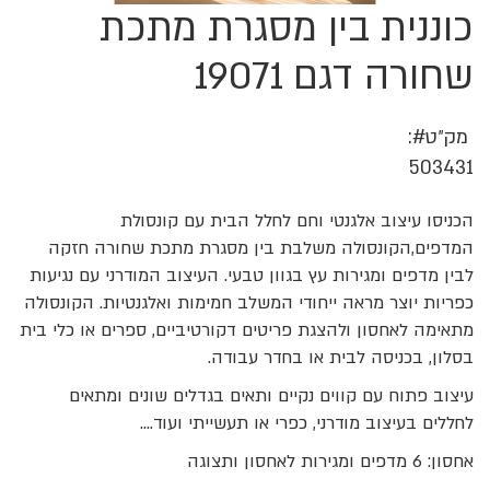
כוננית בין מסגרת מתכת
לדלג
להתחלה
של
שחורה דגם 19071
גלריית
תמונות
מק״ט
503431
הכניסו עיצוב אלגנטי וחם לחלל הבית עם קונסולת
המדפים,הקונסולה משלבת בין מסגרת מתכת שחורה חזקה
לבין מדפים ומגירות עץ בגוון טבעי. העיצוב המודרני עם נגיעות
כפריות יוצר מראה ייחודי המשלב חמימות ואלגנטיות. הקונסולה
מתאימה לאחסון ולהצגת פריטים דקורטיביים, ספרים או כלי בית
בסלון, בכניסה לבית או בחדר עבודה.
עיצוב פתוח עם קווים נקיים ותאים בגדלים שונים ומתאים
לחללים בעיצוב מודרני, כפרי או תעשייתי ועוד....
אחסון: 6 מדפים ומגירות לאחסון ותצוגה