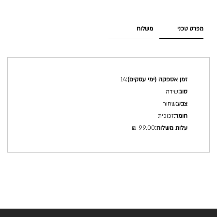
מפרט טכני
משלוח
מפרט
14
טכני
שידה
שחור
זכוכית
99.00 ₪