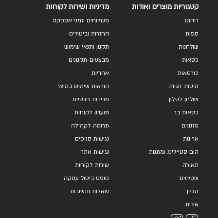
קטגוריות מוצרים ואודות
מדיניות ושירות לקוחות
ריהוט
משלוחים וזמני אספקה
ספות
החזרות וביטולים
שולחנות
תקנון ותנאי שימוש
כסאות
מבצעים-תקנונים
כורסאות
אחריות
מיטות זוגיות
הוראות שימוש במוצר
שולחן לסלון
מדיניות פרטיות
כסאות בר
מועדון לקוחות
מזנונים
תרומה לקהילה
ארונות
נגישות סניפים
הום סטיילינג ומתנות
נגישות אתר
תאורה
שירות לקוחות
שטיחים
טופס ביטול עסקה
מגזין
שאלות ותשובות
אודות