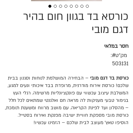
כורסא בד בגוון חום בהיר
לדלג
להתחלה
של
דגם מובי
גלריית
תמונות
חסר במלאי
מק״ט
503131
כורסת בד דגם מובי
– הבחירה המושלמת לנוחות וסגנון בבית
שלכם! כורסת אירוח מודרנית, מרופדת בבד איכותי ונעים למגע,
המשלבת עיצוב עכשווי עם פונקציונליות מרשימה. רגלי העץ
בגימור טבעי מעניקות לה מראה חם ואלגנטי שמתאים לכל חלל
– מהסלון ועד לפינת הקריאה. עם מושב מרווח ומשענת תומכת,
כורסת מובי מספקת חוויית ישיבה מפנקת ואירוח בסטייל.
הוסיפו טאץ' מעוצב לבית שלכם – הזמינו עכשיו!