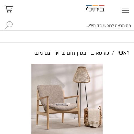
איתור
האזור
האישי
סניפים
לח
ראשי
כורסא בד בגוון חום בהיר דגם מובי
לדלג
לסוף
של
גלריית
תמונות