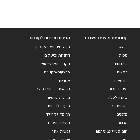
קטגוריות מוצרים ואודות
מדיניות ושירות לקוחות
ריהוט
משלוחים וזמני אספקה
ספות
החזרות וביטולים
שולחנות
תקנון ותנאי שימוש
כסאות
מבצעים-תקנונים
כורסאות
אחריות
מיטות זוגיות
הוראות שימוש במוצר
שולחן לסלון
מדיניות פרטיות
כסאות בר
מועדון לקוחות
מזנונים
תרומה לקהילה
ארונות
נגישות סניפים
הום סטיילינג ומתנות
נגישות אתר
תאורה
שירות לקוחות