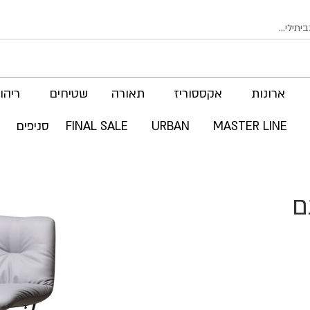
ארונות
אקססוריז
תאורה
שטיחים
ריהוט
MASTER LINE
URBAN
FINAL SALE
סניפים
ם
לדלג
לסוף
של
גלריית
תמונות