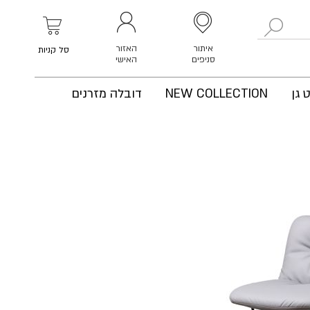
לחפש
איתור
האזור
סל קניות
סניפים
האישי
 גן
NEW COLLECTION
דובלה מזרנים