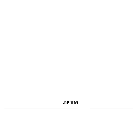
לדלג
להתחלה
של
גלריית
תמונות
אחריות