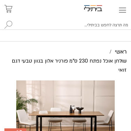
איתור
האזור
האישי
סניפים
לח
ראשי
שולחן אוכל נפתח 230 ס"מ פורניר אלון בגוון טבעי דגם
זואי
לדלג
לסוף
של
גלריית
תמונות