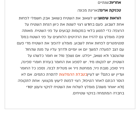
שנתיים
אריגת מכונה
יש לשאוב את השטיח בשואב אבק חשמלי לפחות
אחת לשבוע. פעם בחודש רצוי לשנות את כיוון הנחת השטיח על
הרצפה כדי למנוע בלאי במקומות קבועים על פני השטיח. מאותה
סיבה מומלץ גם להזיז את הרהיטים הלוחצים על פני השטח במס'
סנטימטרים לפחות אחת לשבוע. מומלץ להפוך את השטיח מדי פעם
עם הגב למעלה למשך יום או יומיים ולדרוך עליו על מנת שהחול
שהצטבר ולא נשאב, ייפלט. אם נשפך נוזל או חומר כלשהו על
השטיח, יש לנקותו מיד. יש לספוג את החומר בעזרת חומרי ספיגה,
נייר סופג, מגבת נייר, ממחטת נייר או מטלית לבנה. נספג כל החומר
ועדיין יש כתם? יש לעיין
בטבלת ההמלצות
להסרת כתמים. אם לא
הוסר הכתם לאחר הטיפול, רצוי לפנות ליעוץ מקצועי. אחת לתקופה
(ולא יאוחר משנה) מומלץ לשלוח את השטיח לניקוי ורענון יסודי
בחברה המתמחה בניקוי שטיחים.