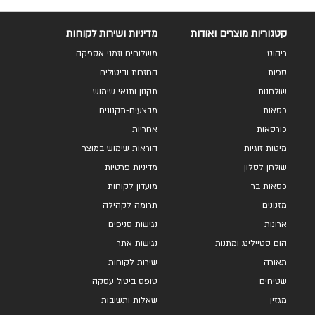
קטגוריות מוצרים ואודות
מדיניות ושירות לקוחות
ריהוט
משלוחים וזמני אספקה
ספות
החזרות וביטולים
שולחנות
תקנון ותנאי שימוש
כסאות
מבצעים-תקנונים
כורסאות
אחריות
מיטות זוגיות
הוראות שימוש במוצר
שולחן לסלון
מדיניות פרטיות
כסאות בר
מועדון לקוחות
מזנונים
תרומה לקהילה
ארונות
נגישות סניפים
הום סטיילינג ומתנות
נגישות אתר
תאורה
שירות לקוחות
שטיחים
טופס ביטול עסקה
מגזין
שאלות ותשובות