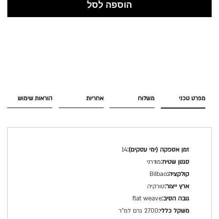
הוספה לסל
מפרט טכני
משלוח
אחריות
הוראות שימוש
מפרט
14
טכני
מודרני
Bilbao
טורקיה
flat weave
2700 גרם למ"ר