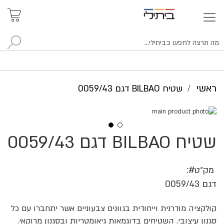
איתור
האזור
האישי
סניפים
לח
ראשי
שטיח BILBAO דגם 0059/43
לדלג
לסוף
של
שטיח BILBAO דגם 0059/43
לדלג
גלריית
להתחלה
תמונות
של
גלריית
מק״ט
תמונות
דגם 0059/43
קולקציה מודרנית וייחודית בגוונים צבעוניים אשר יתחברו עם כל
סגנון עיצובי. השטיחים בדוגמאות גיאומטריות ובסגנון מרוקאי.