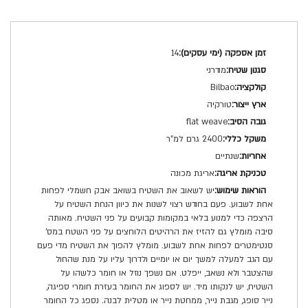
מפרט
14
טכני
מודרני
Bilbao
טורקיה
flat weave
2400 גרם למ"ר
שנתיים
אריגת מכונה
יש לשאוב את השטיח בשואב אבק חשמלי לפחות
אחת לשבוע. פעם בחודש רצוי לשנות את כיוון הנחת השטיח על
הרצפה כדי למנוע בלאי במקומות קבועים על פני השטיח. מאותה
סיבה מומלץ גם להזיז את הרהיטים הלוחצים על פני השטח במס'
סנטימטרים לפחות אחת לשבוע. מומלץ להפוך את השטיח מדי פעם
עם הגב למעלה למשך יום או יומיים ולדרוך עליו על מנת שהחול
שהצטבר ולא נשאב, ייפלט. אם נשפך נוזל או חומר כלשהו על
השטיח, יש לנקותו מיד. יש לספוג את החומר בעזרת חומרי ספיגה,
נייר סופג, מגבת נייר, ממחטת נייר או מטלית לבנה. נספג כל החומר