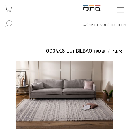
איתור
האזור
האישי
סניפים
לח
ראשי
שטיח BILBAO דגם 0034/18
לדלג
לסוף
של
גלריית
תמונות