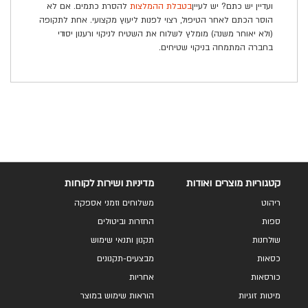
ועדיין יש כתם? יש לעיין
בטבלת ההמלצות
להסרת כתמים. אם לא
הוסר הכתם לאחר הטיפול, רצוי לפנות ליעוץ מקצועי. אחת לתקופה
(ולא יאוחר משנה) מומלץ לשלוח את השטיח לניקוי ורענון יסודי
בחברה המתמחה בניקוי שטיחים.
קטגוריות מוצרים ואודות
מדיניות ושירות לקוחות
ריהוט
משלוחים וזמני אספקה
ספות
החזרות וביטולים
שולחנות
תקנון ותנאי שימוש
כסאות
מבצעים-תקנונים
כורסאות
אחריות
מיטות זוגיות
הוראות שימוש במוצר