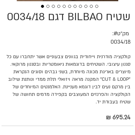
שטיח BILBAO דגם 0034/18
לדלג
להתחלה
של
גלריית
מק״ט
תמונות
0034/18
קולקציה מודרנית וייחודית בגוונים צבעוניים אשר יתחברו עם כל
סגנון עיצובי. השטיחים בדוגמאות גיאומטריות ובסגנון מרוקאי.
מיוצרים באריגת מכונה מיוחדת, בשני גבהים וסוגים הנקראת
"CUT & LOOP" המקנה מראה ויזואלי תלת ממדי ונותנת שילוב
בין מרקם נעים לבין דוגמא מעניינת. האלמנטים המיוחדים של
הקולקציה והפרנזים המעוצבים בקפידה מדמים תחושה של
שטיח בעבודת יד.
695.24 ₪