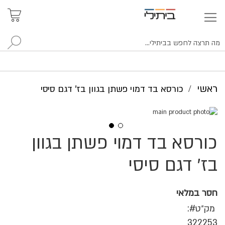
איתור
האזור
האישי
סניפים
לח
ראשי
כורסא בד דמוי פשתן בגוון בז' דגם סיסי
לדלג
לסוף
של
כורסא בד דמוי פשתן בגוון
לדלג
גלריית
להתחלה
תמונות
של
בז' דגם סיסי
גלריית
תמונות
חסר במלאי
מק״ט
322253