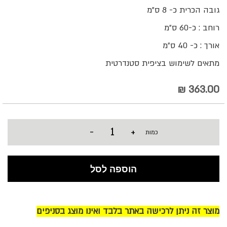
גובה הכרית כ- 8 ס"מ
רוחב : כ-60 ס״מ
אורך : כ- 40 ס״מ
מתאים לשימוש בציפית סטנדרטית
363.00 ₪
-
+
כמות
הוספה לסל
מוצר זה ניתן לרכישה באתר בלבד ואינו מוצג בסניפים