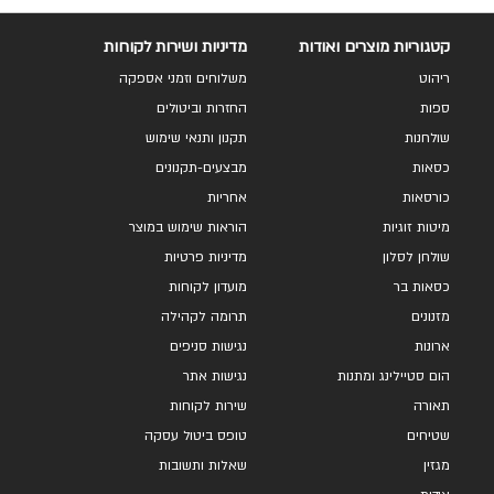
קטגוריות מוצרים ואודות
מדיניות ושירות לקוחות
ריהוט
משלוחים וזמני אספקה
ספות
החזרות וביטולים
שולחנות
תקנון ותנאי שימוש
כסאות
מבצעים-תקנונים
כורסאות
אחריות
מיטות זוגיות
הוראות שימוש במוצר
שולחן לסלון
מדיניות פרטיות
כסאות בר
מועדון לקוחות
מזנונים
תרומה לקהילה
ארונות
נגישות סניפים
הום סטיילינג ומתנות
נגישות אתר
תאורה
שירות לקוחות
שטיחים
טופס ביטול עסקה
מגזין
שאלות ותשובות