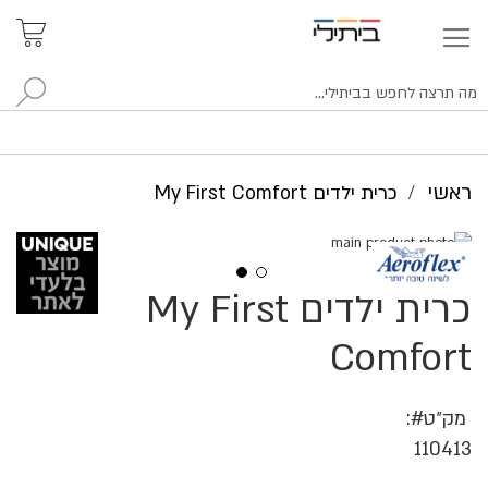
איתור
האזור
האישי
סניפים
לח
ראשי
כרית ילדים My First Comfort
לדלג
לסוף
של
כרית ילדים My First
לדלג
גלריית
להתחלה
תמונות
של
Comfort
גלריית
תמונות
מק״ט
110413