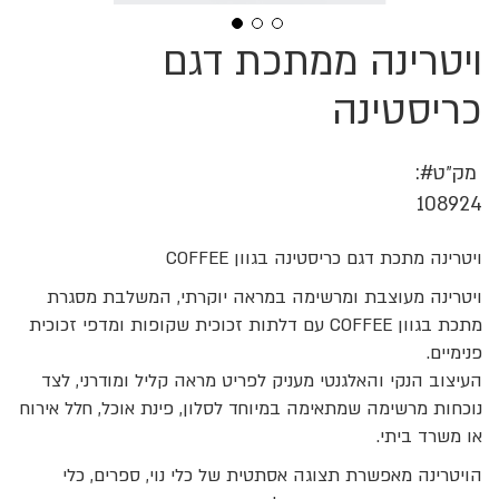
ויטרינה ממתכת דגם
לדלג
להתחלה
של
כריסטינה
גלריית
תמונות
מק״ט
108924
ויטרינה מתכת דגם כריסטינה בגוון COFFEE
ויטרינה מעוצבת ומרשימה במראה יוקרתי, המשלבת מסגרת
מתכת בגוון COFFEE עם דלתות זכוכית שקופות ומדפי זכוכית
פנימיים.
העיצוב הנקי והאלגנטי מעניק לפריט מראה קליל ומודרני, לצד
נוכחות מרשימה שמתאימה במיוחד לסלון, פינת אוכל, חלל אירוח
או משרד ביתי.
הויטרינה מאפשרת תצוגה אסתטית של כלי נוי, ספרים, כלי