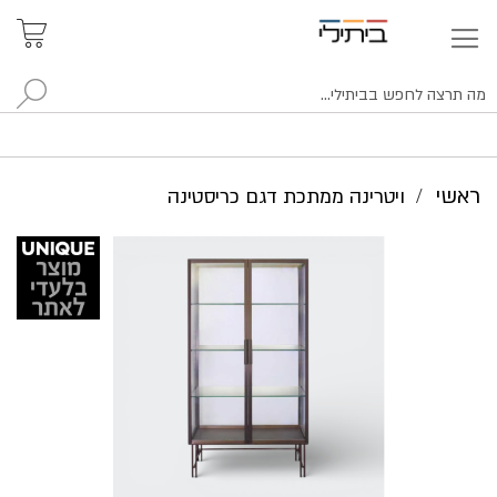
איתור
האזור
האישי
סניפים
לח
ראשי
ויטרינה ממתכת דגם כריסטינה
לדלג
לסוף
של
גלריית
תמונות