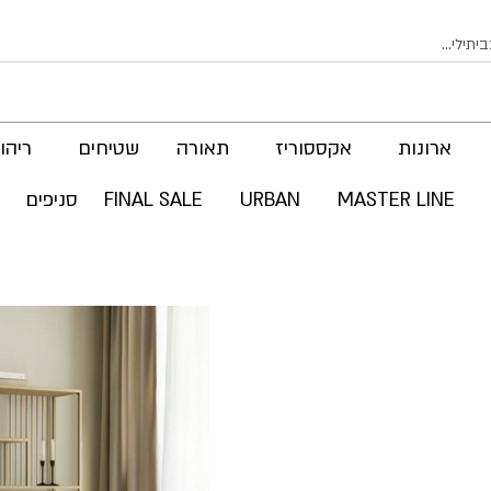
ארונות
אקססוריז
תאורה
שטיחים
ריהוט
MASTER LINE
URBAN
FINAL SALE
סניפים
לדלג
לסוף
של
גלריית
תמונות