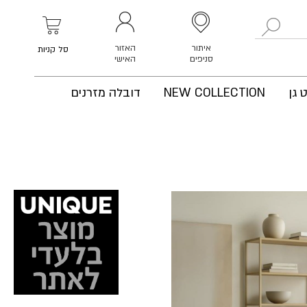
לחפש
איתור
האזור
סל קניות
סניפים
האישי
 גן
NEW COLLECTION
דובלה מזרנים