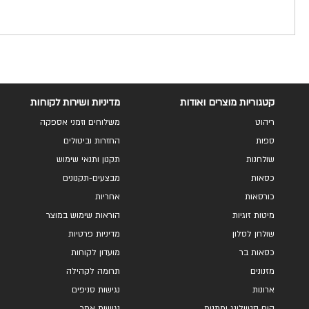
קטגוריות מוצרים ואודות
מדיניות ושירות לקוחות
ריהוט
משלוחים וזמני אספקה
ספות
החזרות וביטולים
שולחנות
תקנון ותנאי שימוש
כסאות
מבצעים-תקנונים
כורסאות
אחריות
מיטות זוגיות
הוראות שימוש במוצר
שולחן לסלון
מדיניות פרטיות
כסאות בר
מועדון לקוחות
מזנונים
תרומה לקהילה
ארונות
נגישות סניפים
הום סטיילינג ומתנות
נגישות אתר