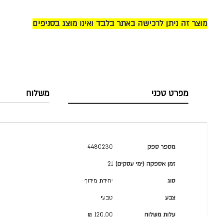
מוצר זה ניתן לרכישה באתר בלבד ואינו מוצג בסניפים
מפרט טכני
משלוח
מפרט
מספר ספק
4480230
טכני
זמן אספקה (ימי עסקים)
21
סוג
יחידת מידוף
צבע
טבעי
עלות משלוח
120.00 ₪