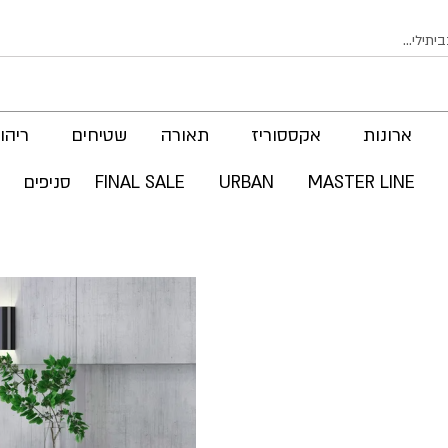
ארונות
אקססוריז
תאורה
שטיחים
ריהוט
MASTER LINE
URBAN
FINAL SALE
סניפים
לדלג
לסוף
של
גלריית
תמונות