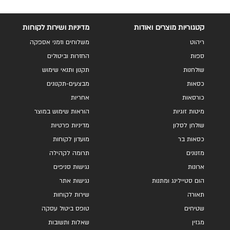
קטגוריות מוצרים ואודות
מדיניות ושירות לקוחות
ריהוט
משלוחים וזמני אספקה
ספות
החזרות וביטולים
שולחנות
תקנון ותנאי שימוש
כסאות
מבצעים-תקנונים
כורסאות
אחריות
מיטות זוגיות
הוראות שימוש במוצר
שולחן לסלון
מדיניות פרטיות
כסאות בר
מועדון לקוחות
מזנונים
תרומה לקהילה
ארונות
נגישות סניפים
הום סטיילינג ומתנות
נגישות אתר
תאורה
שירות לקוחות
שטיחים
טופס ביטול עסקה
מגזין
שאלות ותשובות