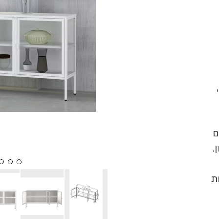
ם
.
וחות