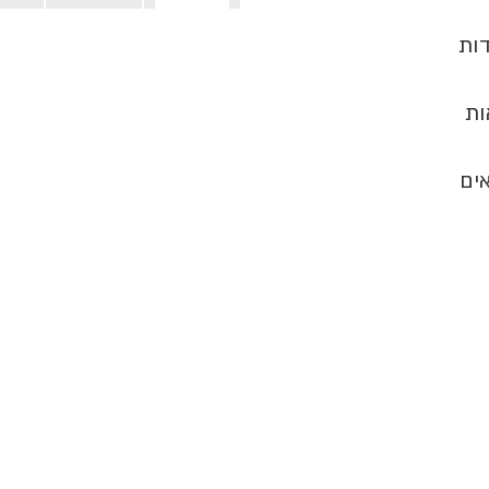
לדלג
דות
להתחלה
של
גלריית
ות
תמונות
ים