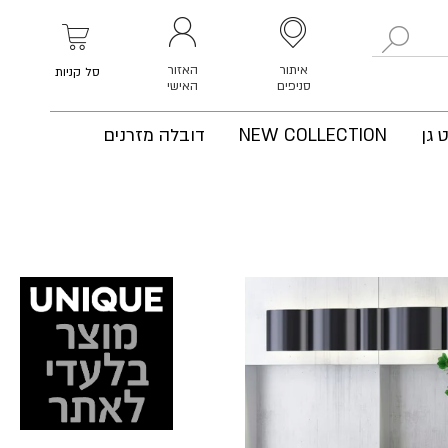
לחפש
איתור
האזור
סל קניות
סניפים
האישי
 גן
NEW COLLECTION
דובלה מזרנים