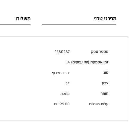
מפרט טכני
משלוח
מפרט
מספר ספק
4480237
טכני
זמן אספקה (ימי עסקים)
14
סוג
יחידת מידוף
צבע
לבן
חומר
מתכת
עלות משלוח
199.00 ₪