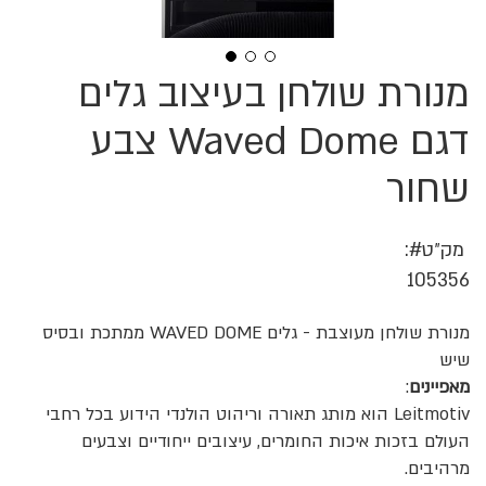
מנורת שולחן בעיצוב גלים
לדלג
להתחלה
של
דגם Waved Dome צבע
גלריית
תמונות
שחור
מק״ט
105356
מנורת שולחן מעוצבת - גלים WAVED DOME ממתכת ובסיס
שיש
מאפיינים
:
Leitmotiv הוא מותג תאורה וריהוט הולנדי הידוע בכל רחבי
העולם בזכות איכות החומרים, עיצובים ייחודיים וצבעים
מרהיבים.