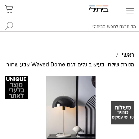
איתור
האזור
האישי
סניפים
לח
ראשי
מנורת שולחן בעיצוב גלים דגם Waved Dome צבע שחור
לדלג
לסוף
של
גלריית
תמונות