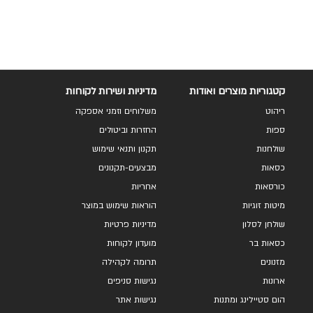
קטגוריות מוצרים ואודות
מדיניות ושירות לקוחות
ריהוט
משלוחים וזמני אספקה
ספות
החזרות וביטולים
שולחנות
תקנון ותנאי שימוש
כסאות
מבצעים-תקנונים
כורסאות
אחריות
מיטות זוגיות
הוראות שימוש במוצר
שולחן לסלון
מדיניות פרטיות
כסאות בר
מועדון לקוחות
מזנונים
תרומה לקהילה
ארונות
נגישות סניפים
הום סטיילינג ומתנות
נגישות אתר