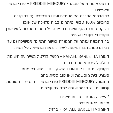
הדפס אומנותי על קנבס - FREDDIE MERCURY - פרדי מרקיורי
מאפיינים
:
כל הדפסי הקנבס האומנותיים שלנו מודפסים על בד קנבס
פרימיום 100% טבעי ונמתחים בבית מלאכה של אומן
בלוקסמבורג במקצועיות ובקפידה על מסגרת מפרופיל עץ אורן
סקנדינבי בעובי 40 מ"מ.
בד התמונה נמתח על המסגרת כאשר התמונה ממשיכה גם על
גבי הדפנות, דבר המקנה ליצירה נראות מרשימה על הקיר.
האומן RAFAEL BARLETTA - רפאל ברלטה מאייר עם תשוקה
גדולה ליצירת אומנות גרפית.
בקולקציית ה- CONCERT הוא עושה שימוש באומנות
פיגורטיבית מופשטת וניאו קוביסטית בהם
התמונה FREDDIE MERCURY פרדי מרקיורי היא יצירת אומנות
עכשווית של הזמר שזכה לתהילה עולמית
*היצירה מוגנת בזכויות יוצרים
מידות: 50X75 ס"מ
האומן: RAFAEL BARLETTA - ברזיל