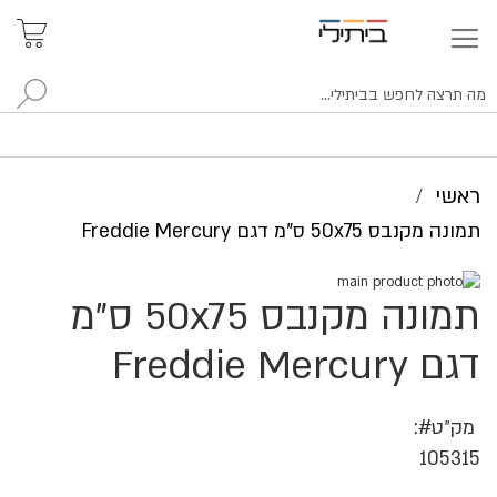
איתור
האזור
האישי
סניפים
לח
ראשי
תמונה מקנבס 50x75 ס"מ דגם Freddie Mercury
לדלג
תמונה מקנבס 50x75 ס"מ
לסוף
לדלג
של
להתחלה
של
גלריית
דגם Freddie Mercury
גלריית
תמונות
תמונות
מק״ט
105315