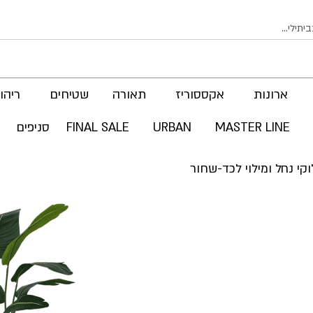
ארונות
אקססוריז
תאורה
שטיחים
ריהוט
MASTER LINE
URBAN
FINAL SALE
סניפים
לדלג
לסוף
של
גלריית
תמונות