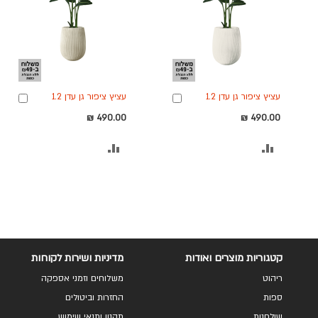
עציץ ציפור גן עדן 1.2
עציץ ציפור גן עדן 1.2
הוספה
הוספ
מטר+כד סנטוריני 60X49
מטר+כד סנטוריני 60X49
לסל
לסל
490.00 ₪
490.00 ₪
+חלוקי נחל ומילוי לכד-לבן
+חלוקי נחל ומילוי
לכד-קרם
הוסף
הוסף
להשוואה
להשוואה
קטגוריות מוצרים ואודות
מדיניות ושירות לקוחות
ריהוט
משלוחים וזמני אספקה
ספות
החזרות וביטולים
שולחנות
תקנון ותנאי שימוש