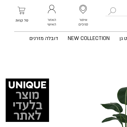
לחפש
איתור
האזור
סל קניות
סניפים
האישי
 גן
NEW COLLECTION
דובלה מזרנים