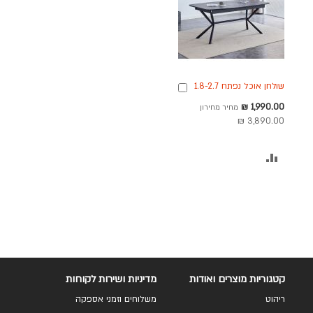
שולחן אוכל נפתח 1.8-2.7
הוספה
מטר דגם ניקולס בגוון
לסל
מחיר
1,990.00 ₪
מחיר מחירון
אפור בטון
מבצע
3,890.00 ₪
הוסף
להשוואה
קטגוריות מוצרים ואודות
מדיניות ושירות לקוחות
ריהוט
משלוחים וזמני אספקה