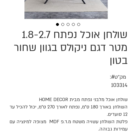
שולחן אוכל נפתח 1.8-2.7
לדלג
להתחלה
של
מטר דגם ניקולס בגוון שחור
גלריית
תמונות
בטון
מק״ט
103314
שולחן אוכל מלבני נפתח מבית HOME DECOR
השולחן באורך 180 ס"מ, נפתח לאורך 270 ס"מ, יכול להכיל עד
12 סועדים.
פלטת השולחן עשויה משטח מ.ד.פ MDF מצופה למינציה עם
עמידות גבוהה.