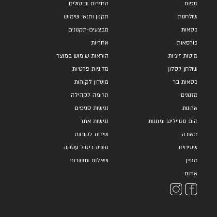
ספות
החזרות וביטולים
שולחנות
תקנון ותנאי שימוש
כסאות
מבצעים-תקנונים
כורסאות
אחריות
מיטות זוגיות
הוראות שימוש במוצר
שולחן לסלון
מדיניות פרטיות
כסאות בר
מועדון לקוחות
מזנונים
תרומה לקהילה
ארונות
נגישות סניפים
הום סטיילינג ומתנות
נגישות אתר
תאורה
שירות לקוחות
שטיחים
טופס ביטול עסקה
מגזין
שאלות ותשובות
אודות