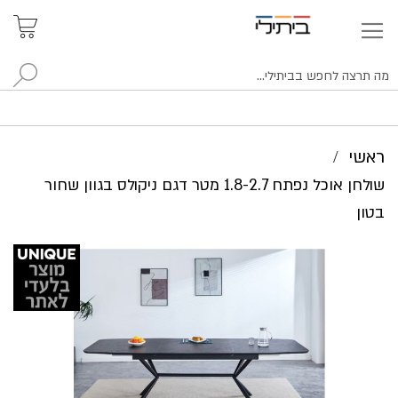
איתור
האזור
האישי
סניפים
לח
ראשי
שולחן אוכל נפתח 1.8-2.7 מטר דגם ניקולס בגוון שחור
בטון
לדלג
לסוף
של
גלריית
תמונות