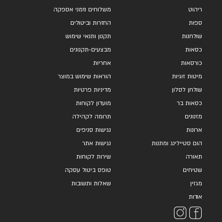
ריהוט
משלוחים וזמני אספקה
ספות
החזרות וביטולים
שולחנות
תקנון ותנאי שימוש
כסאות
מבצעים-תקנונים
כורסאות
אחריות
מיטות זוגיות
הוראות שימוש במוצר
שולחן לסלון
מדיניות פרטיות
כסאות בר
מועדון לקוחות
מזנונים
תרומה לקהילה
ארונות
נגישות סניפים
הום סטיילינג ומתנות
נגישות אתר
תאורה
שירות לקוחות
שטיחים
טופס ביטול עסקה
מגזין
שאלות ותשובות
אודות