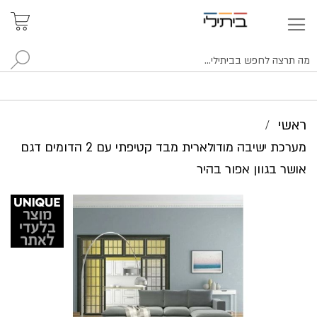
איתור
האזור
האישי
סניפים
לח
ראשי
מערכת ישיבה מודולארית מבד קטיפתי עם 2 הדומים דגם
אושר בגוון אפור בהיר
לדלג
לסוף
של
גלריית
תמונות