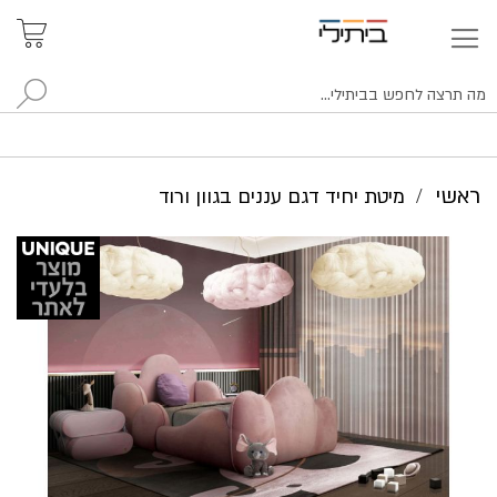
איתור
האזור
האישי
סניפים
לח
ראשי
מיטת יחיד דגם עננים בגוון ורוד
לדלג
לסוף
של
גלריית
תמונות