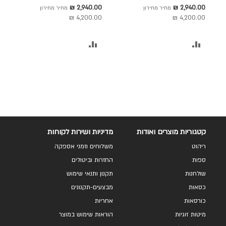
ירוק
כתום
לסל
לסל
מחיר
מחיר
2,940.00 ₪
2,940.00 ₪
מחיר מחירון
מחיר מחירון
מבצע
מבצע
4,200.00 ₪
4,200.00 ₪
הוסף
הוסף
להשוואה
להשוואה
קטגוריות מוצרים ואודות
מדיניות ושירות לקוחות
ריהוט
משלוחים וזמני אספקה
ספות
החזרות וביטולים
שולחנות
תקנון ותנאי שימוש
כסאות
מבצעים-תקנונים
כורסאות
אחריות
מיטות זוגיות
הוראות שימוש במוצר