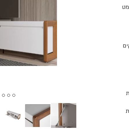
מט
עניקים
ת
ת