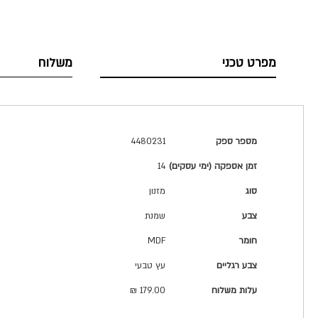
מפרט טכני
משלוח
מפרט
מספר ספק
4480231
טכני
זמן אספקה (ימי עסקים)
14
סוג
מזנון
צבע
שמנת
חומר
MDF
צבע רגליים
עץ טבעי
עלות משלוח
179.00 ₪