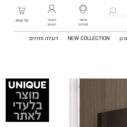
לחפש
איתור
האזור
סל קניות
סניפים
האישי
 גן
NEW COLLECTION
דובלה מזרנים