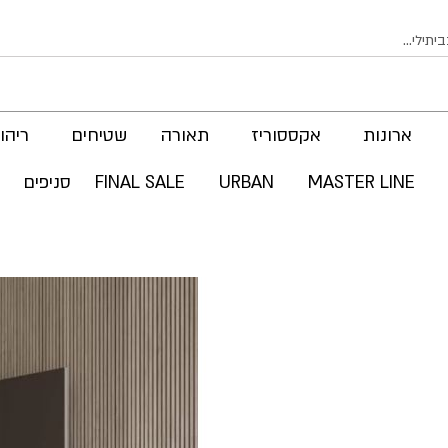
ארונות
אקססוריז
תאורה
שטיחים
ריהוט
MASTER LINE
URBAN
FINAL SALE
סניפים
לדלג
לסוף
של
גלריית
תמונות