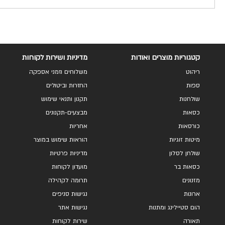
קטגוריות מוצרים ואודות
מדיניות ושירות לקוחות
ריהוט
משלוחים וזמני אספקה
ספות
החזרות וביטולים
שולחנות
תקנון ותנאי שימוש
כסאות
מבצעים-תקנונים
כורסאות
אחריות
מיטות זוגיות
הוראות שימוש במוצר
שולחן לסלון
מדיניות פרטיות
כסאות בר
מועדון לקוחות
מזנונים
תרומה לקהילה
ארונות
נגישות סניפים
הום סטיילינג ומתנות
נגישות אתר
תאורה
שירות לקוחות