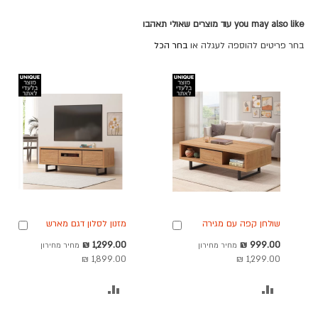
you may also like עוד מוצרים שאולי תאהבו
בחר פריטים להוספה לעגלה או
בחר הכל
שולחן קפה עם מגירה
מזנון לסלון דגם מארש
הוספה
הוספ
דגם מארש
150 ס"מ
לסל
לסל
מחיר
מחיר
1,299.00 ₪
999.00 ₪
מחיר מחירון
מחיר מחירון
מבצע
מבצע
1,899.00 ₪
1,299.00 ₪
הוסף
הוסף
להשוואה
להשוואה