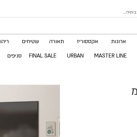
ארונות
אקססוריז
תאורה
שטיחים
ריהוט
MASTER LINE
URBAN
FINAL SALE
סניפים
לדלג
לסוף
של
גלריית
תמונות