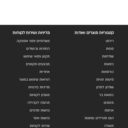
קטגוריות מוצרים ואודות
מדיניות ושירות לקוחות
ריהוט
משלוחים וזמני אספקה
ספות
החזרות וביטולים
שולחנות
תקנון ותנאי שימוש
כסאות
מבצעים-תקנונים
כורסאות
אחריות
מיטות זוגיות
הוראות שימוש במוצר
שולחן לסלון
מדיניות פרטיות
כסאות בר
מועדון לקוחות
מזנונים
תרומה לקהילה
ארונות
נגישות סניפים
הום סטיילינג ומתנות
נגישות אתר
תאורה
שירות לקוחות