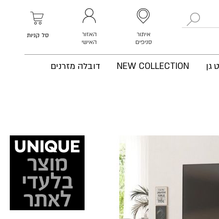
לחפש
איתור
האזור
סל קניות
סניפים
האישי
 גן
NEW COLLECTION
דובלה מזרנים