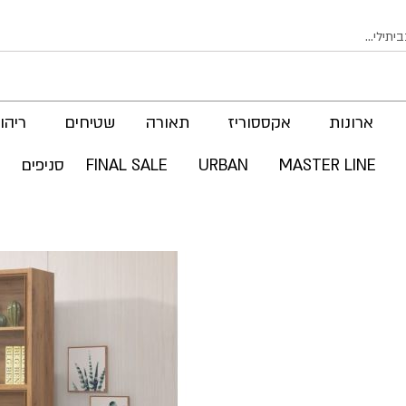
ארונות
אקססוריז
תאורה
שטיחים
ריהוט
MASTER LINE
URBAN
FINAL SALE
סניפים
לדלג
לסוף
של
גלריית
תמונות