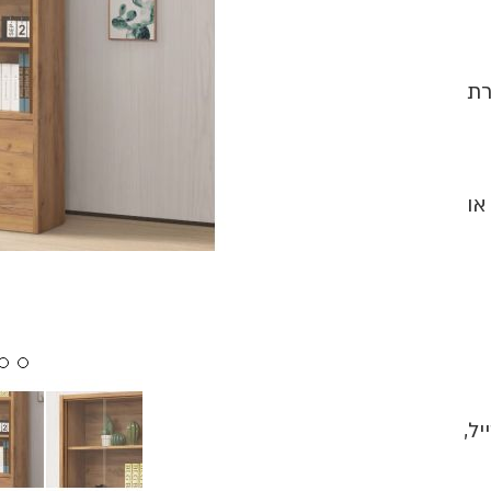
רת
או
יל,