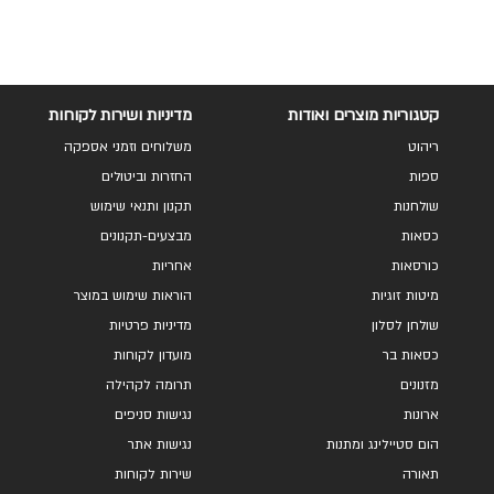
קטגוריות מוצרים ואודות
מדיניות ושירות לקוחות
ריהוט
משלוחים וזמני אספקה
ספות
החזרות וביטולים
שולחנות
תקנון ותנאי שימוש
כסאות
מבצעים-תקנונים
כורסאות
אחריות
מיטות זוגיות
הוראות שימוש במוצר
שולחן לסלון
מדיניות פרטיות
כסאות בר
מועדון לקוחות
מזנונים
תרומה לקהילה
ארונות
נגישות סניפים
הום סטיילינג ומתנות
נגישות אתר
תאורה
שירות לקוחות