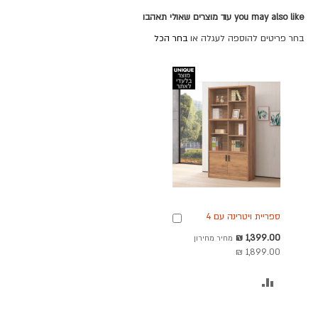
you may also like עוד מוצרים שאולי תאהבו
בחר פריטים להוספה לעגלה או
בחר הכל
ספריית ויטרינה עם 4
הוספה
דלתות זכוכית דגם דיווה
לסל
מחיר
1,399.00 ₪
מחיר מחירון
XL
מבצע
1,899.00 ₪
הוסף
להשוואה