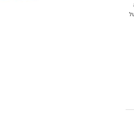
לדלג
להתחלה
ל
של
גלריית
תמונות