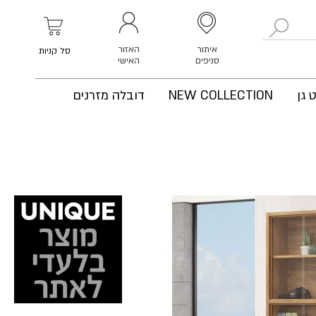
לחפש
איתור
האזור
סל קניות
סניפים
האישי
 גן
NEW COLLECTION
דובלה מזרנים