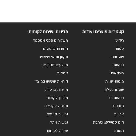
קטגוריות מוצרים ואודות
מדיניות ושירות לקוחות
ריהוט
משלוחים וזמני אספקה
ספות
החזרות וביטולים
שולחנות
תקנון ותנאי שימוש
כסאות
מבצעים-תקנונים
כורסאות
אחריות
מיטות זוגיות
הוראות שימוש במוצר
שולחן לסלון
מדיניות פרטיות
כסאות בר
מועדון לקוחות
מזנונים
תרומה לקהילה
ארונות
נגישות סניפים
הום סטיילינג ומתנות
נגישות אתר
תאורה
שירות לקוחות