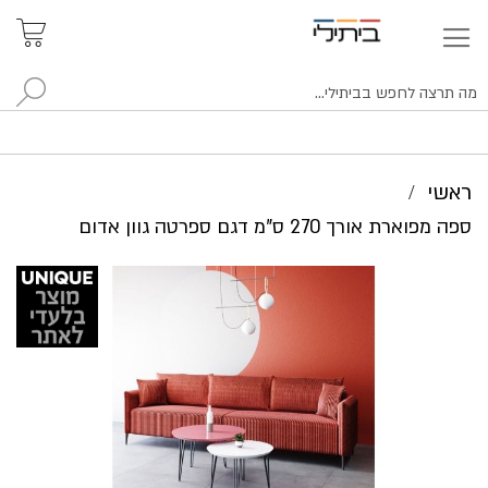
איתור
האזור
האישי
סניפים
לח
ראשי
ספה מפוארת אורך 270 ס"מ דגם ספרטה גוון אדום
לדלג
לסוף
של
גלריית
תמונות