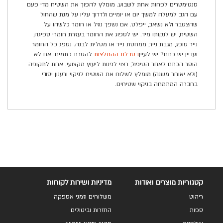
סנטימטרים לפחות אחת לשבוע. מומלץ להפוך את השטיח מדי פעם
עם הגב למעלה למשך יום או יומיים ולדרוך עליו על מנת שהחול
שהצטבר ולא נשאב, ייפלט. אם נשפך נוזל או חומר כלשהו על
השטיח, יש לנקותו מיד. יש לספוג את החומר בעזרת חומרי ספיגה,
נייר סופג, מגבת נייר, ממחטת נייר או מטלית לבנה. נספג כל החומר
ועדיין יש כתם? יש לעיין
בטבלת ההמלצות
להסרת כתמים. אם לא
הוסר הכתם לאחר הטיפול, רצוי לפנות ליעוץ מקצועי. אחת לתקופה
(ולא יאוחר משנה) מומלץ לשלוח את השטיח לניקוי ורענון יסודי
בחברה המתמחה בניקוי שטיחים.
קטגוריות מוצרים ואודות
מדיניות ושירות לקוחות
ריהוט
משלוחים וזמני אספקה
ספות
החזרות וביטולים