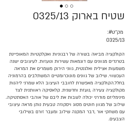
שטיח בארוק 0325/13
לדלג
להתחלה
של
גלריית
מק״ט
תמונות
0325/13
הקולקציה מביאה בשורה של רבגוניות ואקלקטיות המאופיינת
בטרנדים מגוונים עם דוגמאות עשירות ונועזות. לעיצובים ישנה
משמעות אצילית ואלגנטית, גווני הירוק משמרים את המראה
העכשווי. שילוב של גוונים מונוכרומטיים המשתלבים בהרמוניה
בחלל.הקולקציה מאפשרת לחובבי העיצוב הלא שמרני ליהנות
מקולקציה צעירה ,נועזת וחדשנית. קלאסיקה ראוותנית לצד
מינימליזם מודרני יכולה לשבות את ליבם של אוהבי האסתטיקה.
שילוב של מגוון חוטים מסוג ויסקוזה טבעית נותן מראה עיצובי
עם משחקי אור ,דבר המקנה שילוב ומעבר זורם בשילובי
הצבעים.