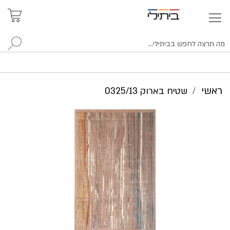
איתור
האזור
האישי
סניפים
לח
ראשי
שטיח בארוק 0325/13
לדלג
לסוף
של
גלריית
תמונות