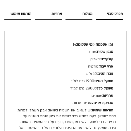
מפרט טכני
משלוח
אחריות
הוראות שימוש
מפרט
14
טכני
מודרני
בארוק
טורקיה
10 מ"מ
1900 גרם למ"ר
2800 גרם למ"ר
שנתיים
אריגת מכונה
יש לשאוב את השטיח בשואב אבק חשמלי לפחות
אחת לשבוע. פעם בחודש רצוי לשנות את כיוון הנחת השטיח על
הרצפה כדי למנוע בלאי במקומות קבועים על פני השטיח. מאותה
סיבה מומלץ גם להזיז את הרהיטים הלוחצים על פני השטח במס'